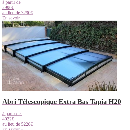
à partir de
2990
€
au lieu de
3290
€
En savoir +
Abri Télescopique Extra Bas Tapia H20
à partir de
4022
€
au lieu de
5228
€
En savoir +