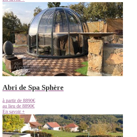
Abri de Spa Sphère
à partir de
8890
€
au lieu de
8890
€
En savoir +