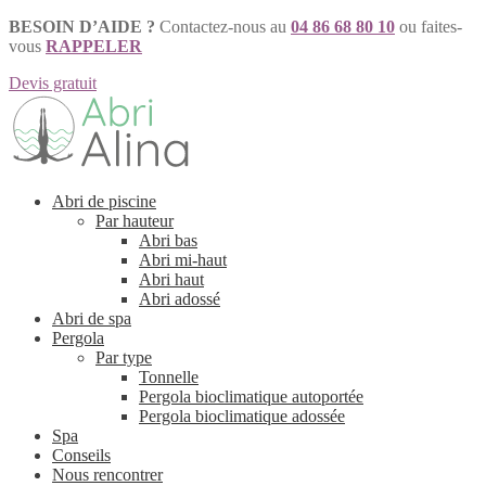
BESOIN D’AIDE ?
Contactez-nous au
04 86 68 80 10
ou faites-
vous
RAPPELER
Devis gratuit
Aller
Aller
à
au
la
contenu
navigation
Abri de piscine
Par hauteur
Abri bas
Abri mi-haut
Abri haut
Abri adossé
Abri de spa
Pergola
Par type
Tonnelle
Pergola bioclimatique autoportée
Pergola bioclimatique adossée
Spa
Conseils
Nous rencontrer