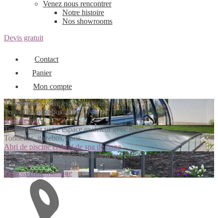
Venez nous rencontrer
Notre histoire
Nos showrooms
Devis gratuit
Contact
Panier
Mon compte
Transformez votre espace extérieur avec nos
Tonnelles, gazebos, abris
Abri de spa
Transformez votre espace extérieur avec nos
Tonnelles, gazebos, abris
Abri de piscine et Abri de spa de nage
Transformez votre espace extérieur avec nos
Tonnelles, gazebos, abris
Pergola Bioclimatique