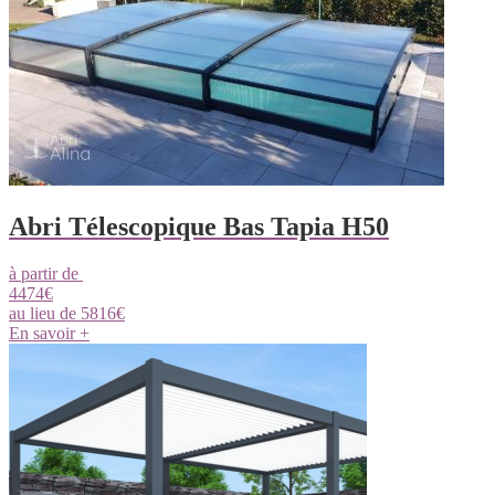
Abri Télescopique Bas Tapia H50
à partir de
4474
€
au lieu de
5816
€
En savoir +