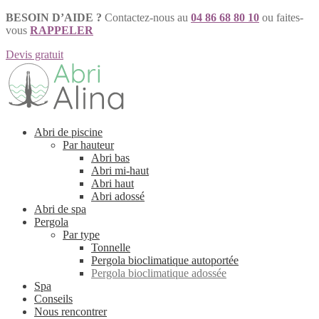
BESOIN D’AIDE ?
Contactez-nous au
04 86 68 80 10
ou faites-
vous
RAPPELER
Devis gratuit
Aller
Aller
à
au
la
contenu
navigation
Abri de piscine
Par hauteur
Abri bas
Abri mi-haut
Abri haut
Abri adossé
Abri de spa
Pergola
Par type
Tonnelle
Pergola bioclimatique autoportée
Pergola bioclimatique adossée
Spa
Conseils
Nous rencontrer