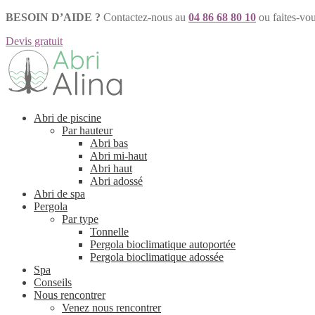
BESOIN D’AIDE ?
Contactez-nous au
04 86 68 80 10
ou faites-vo
Devis gratuit
Aller
Aller
à
au
la
contenu
navigation
Abri de piscine
Par hauteur
Abri bas
Abri mi-haut
Abri haut
Abri adossé
Abri de spa
Pergola
Par type
Tonnelle
Pergola bioclimatique autoportée
Pergola bioclimatique adossée
Spa
Conseils
Nous rencontrer
Venez nous rencontrer