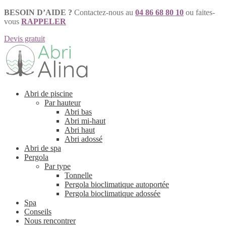
BESOIN D’AIDE ?
Contactez-nous au
04 86 68 80 10
ou faites-
vous
RAPPELER
Devis gratuit
Aller
Aller
à
au
la
contenu
navigation
Abri de piscine
Par hauteur
Abri bas
Abri mi-haut
Abri haut
Abri adossé
Abri de spa
Pergola
Par type
Tonnelle
Pergola bioclimatique autoportée
Pergola bioclimatique adossée
Spa
Conseils
Nous rencontrer