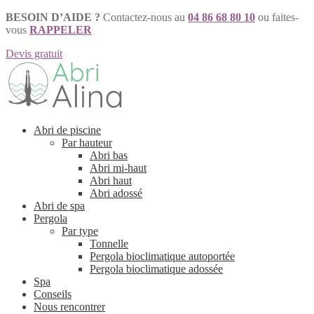
BESOIN D’AIDE ?
Contactez-nous au
04 86 68 80 10
ou faites-
vous
RAPPELER
Devis gratuit
Aller
Aller
à
au
la
contenu
navigation
Abri de piscine
Par hauteur
Abri bas
Abri mi-haut
Abri haut
Abri adossé
Abri de spa
Pergola
Par type
Tonnelle
Pergola bioclimatique autoportée
Pergola bioclimatique adossée
Spa
Conseils
Nous rencontrer