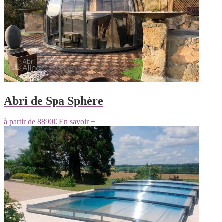
Abri de Spa Sphère
à partir de
8890
€
En savoir +