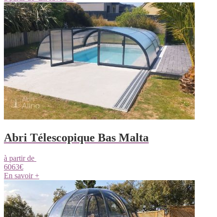
Abri Télescopique Bas Malta
à partir de
6063
€
En savoir +