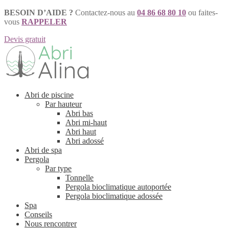
BESOIN D’AIDE ?
Contactez-nous au
04 86 68 80 10
ou faites-
vous
RAPPELER
Devis gratuit
Aller
Aller
à
au
la
contenu
navigation
Abri de piscine
Par hauteur
Abri bas
Abri mi-haut
Abri haut
Abri adossé
Abri de spa
Pergola
Par type
Tonnelle
Pergola bioclimatique autoportée
Pergola bioclimatique adossée
Spa
Conseils
Nous rencontrer