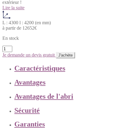
extérieur !
Lire la suite
L : 4300
l : 4200
(en mm)
à partir de
12652
€
En stock
Abri
de
Je demande un devis gratuit
J'achète
Spa
Panora
Caractéristiques
quantity
Avantages
Avantages de l'abri
Sécurité
Garanties