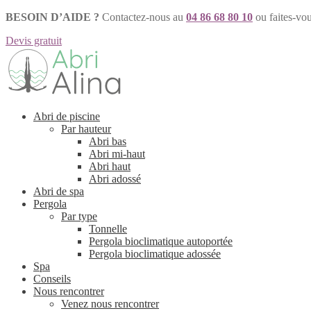
BESOIN D’AIDE ?
Contactez-nous au
04 86 68 80 10
ou faites-vo
Devis gratuit
Aller
Aller
à
au
la
contenu
navigation
Abri de piscine
Par hauteur
Abri bas
Abri mi-haut
Abri haut
Abri adossé
Abri de spa
Pergola
Par type
Tonnelle
Pergola bioclimatique autoportée
Pergola bioclimatique adossée
Spa
Conseils
Nous rencontrer
Venez nous rencontrer